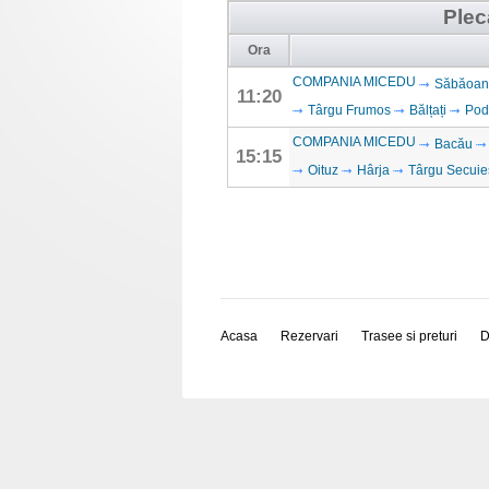
Plec
Ora
COMPANIA MICEDU
Săbăoan
11:20
Târgu Frumos
Bălțați
Podu
COMPANIA MICEDU
Bacău
15:15
Oituz
Hârja
Târgu Secuie
Acasa
Rezervari
Trasee si preturi
D