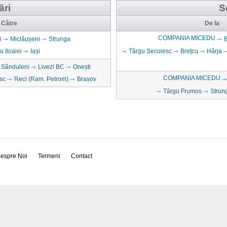
ări
S
Către
De la
COMPANIA MICEDU
i
Miclăușeni
Strunga
 Iloaiei
Iași
Târgu Secuiesc
Brețcu
Hârja
Sănduleni
Livezi BC
Onești
COMPANIA MICEDU
sc
Reci (Ram. Petrom)
Brașov
Târgu Frumos
Strun
espre Noi
Termeni
Contact