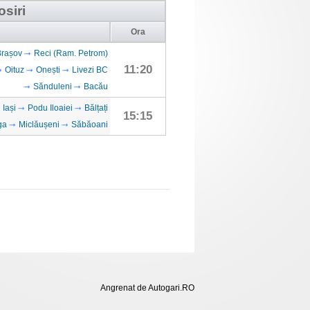
osiri
Ora
Brașov
Reci (Ram. Petrom)
11:20
Oituz
Onești
Livezi BC
Sănduleni
Bacău
Iași
Podu Iloaiei
Bălțați
15:15
ga
Miclăușeni
Săbăoani
Angrenat de Autogari.RO