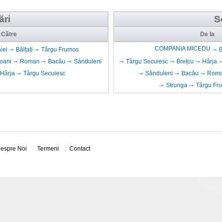
ări
S
Către
De la
COMPANIA MICEDU
iei
Bălțați
Târgu Frumos
oani
Roman
Bacău
Sănduleni
Târgu Secuiesc
Brețcu
Hârja
Hârja
Târgu Secuiesc
Sănduleni
Bacău
Rom
Strunga
Târgu Fr
espre Noi
Termeni
Contact