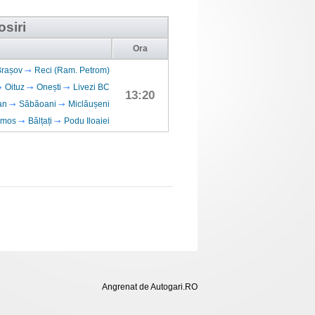
osiri
Ora
Brașov
Reci (Ram. Petrom)
Oituz
Onești
Livezi BC
13:20
an
Săbăoani
Miclăușeni
umos
Bălțați
Podu Iloaiei
Angrenat de Autogari.RO