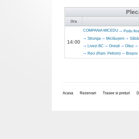
Plec
Ora
COMPANIA MICEDU
Podu Iloa
Strunga
Miclăușeni
Săbă
14:00
Livezi BC
Onești
Oituz
Reci (Ram. Petrom)
Brașov
Acasa
Rezervari
Trasee si preturi
D