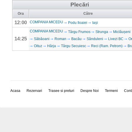
Plecări
Ora
Către
12:00
COMPANIA MICEDU
Podu Iloaiei
Iași
COMPANIA MICEDU
Târgu Frumos
Strunga
Miclăușeni
14:25
Săbăoani
Roman
Bacău
Sănduleni
Livezi BC
On
Oituz
Hârja
Târgu Secuiesc
Reci (Ram. Petrom)
Br
Acasa
Rezervari
Trasee si preturi
Despre Noi
Termeni
Cont