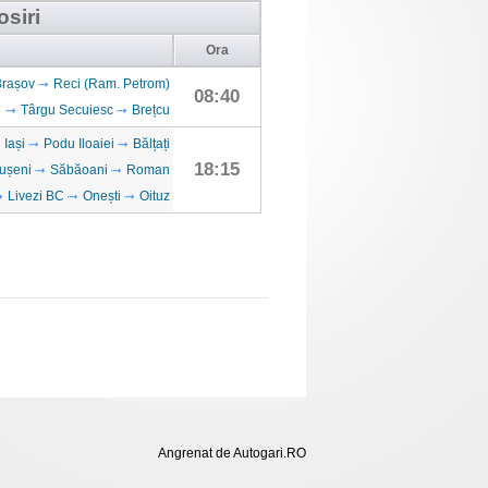
osiri
Ora
Brașov
Reci (Ram. Petrom)
08:40
Târgu Secuiesc
Brețcu
Iași
Podu Iloaiei
Bălțați
18:15
ușeni
Săbăoani
Roman
Livezi BC
Onești
Oituz
Angrenat de Autogari.RO