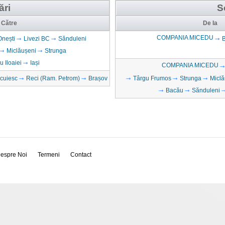
ări
S
Către
De la
COMPANIA MICEDU
Onești
Livezi BC
Sănduleni
Miclăușeni
Strunga
 Iloaiei
Iași
COMPANIA MICEDU
cuiesc
Reci (Ram. Petrom)
Brașov
Târgu Frumos
Strunga
Miclă
Bacău
Sănduleni
espre Noi
Termeni
Contact