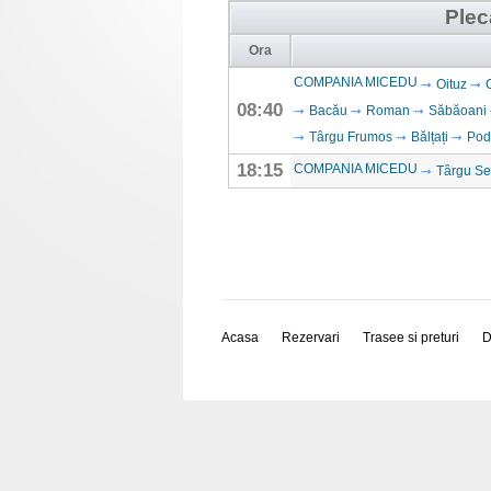
Plec
Ora
COMPANIA MICEDU
Oituz
08:40
Bacău
Roman
Săbăoani
Târgu Frumos
Bălțați
Podu
18:15
COMPANIA MICEDU
Târgu Se
Acasa
Rezervari
Trasee si preturi
D