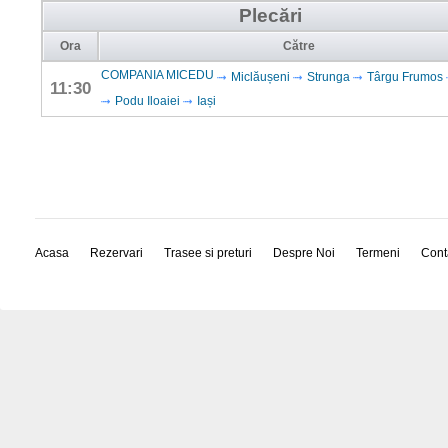
Plecări
Ora
Către
COMPANIA MICEDU
Miclăușeni
Strunga
Târgu Frumos
11:30
Podu Iloaiei
Iași
Acasa
Rezervari
Trasee si preturi
Despre Noi
Termeni
Cont