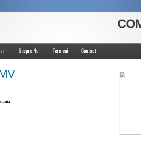
COM
uri
Despre Noi
Termeni
Contact
OMV
omania