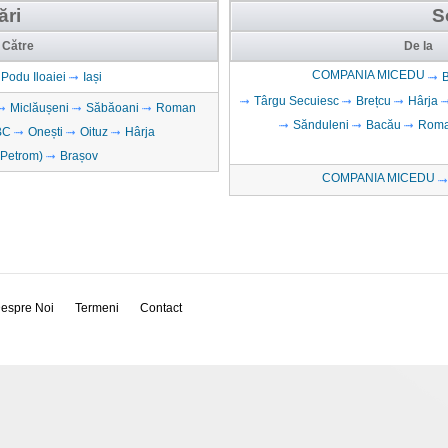
ări
S
Către
De la
COMPANIA MICEDU
Podu Iloaiei
Iași
Târgu Secuiesc
Brețcu
Hârja
Miclăușeni
Săbăoani
Roman
Sănduleni
Bacău
Rom
BC
Onești
Oituz
Hârja
 Petrom)
Brașov
COMPANIA MICEDU
espre Noi
Termeni
Contact