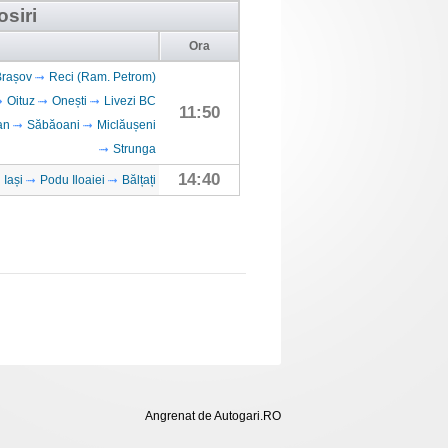
osiri
Ora
Brașov
Reci (Ram. Petrom)
Oituz
Onești
Livezi BC
11:50
an
Săbăoani
Miclăușeni
Strunga
14:40
Iași
Podu Iloaiei
Bălțați
Angrenat de Autogari.RO