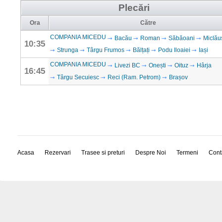
Plecări
Ora
Către
COMPANIA MICEDU
Bacău
Roman
Săbăoani
Miclău
10:35
Strunga
Târgu Frumos
Bălțați
Podu Iloaiei
Iași
COMPANIA MICEDU
Livezi BC
Onești
Oituz
Hârja
16:45
Târgu Secuiesc
Reci (Ram. Petrom)
Brașov
Acasa
Rezervari
Trasee si preturi
Despre Noi
Termeni
Cont